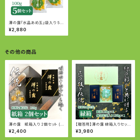
澤の露『水晶あめ玉』袋入り 5個
セット (100g×5個)
¥2,880
その他の商品
澤の露 紙箱入り 2個セット (個
【贈答用】澤の露 緑箱入りセット
包装120g×2個)
（個包装紙箱120g×2・個包装袋
¥2,400
¥3,980
入り130g×1）