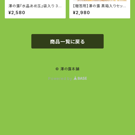
澤の露『水晶あめ玉』袋入り 3個
【贈答用】澤の露 黒箱入りセット
セット (170g×3個)
（個包装袋入り130g×2）
¥2,580
¥2,980
商品一覧に戻る
© 澤の露本舗
Powered by