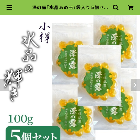
澤の露『水晶あめ玉』袋入り 5個セッ
ト (100g×5個) | 澤の露本舗