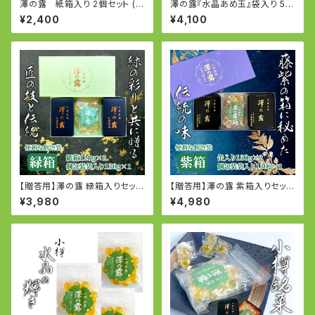
澤の露 紙箱入り 2個セット (個
澤の露『水晶あめ玉』袋入り 5個
包装120g×2個)
セット (170g×5個)
¥2,400
¥4,100
【贈答用】澤の露 緑箱入りセット
【贈答用】澤の露 紫箱入りセット
（個包装紙箱120g×2・個包装袋
（個包装缶130g×2・個包装袋入
¥3,980
¥4,980
入り130g×1）
り130g×1）