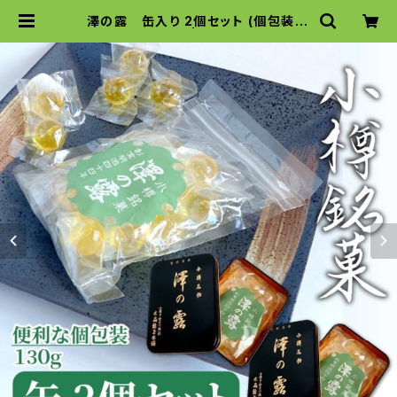
澤の露 缶入り 2個セット (個包装13
0g×2個) | 澤の露本舗