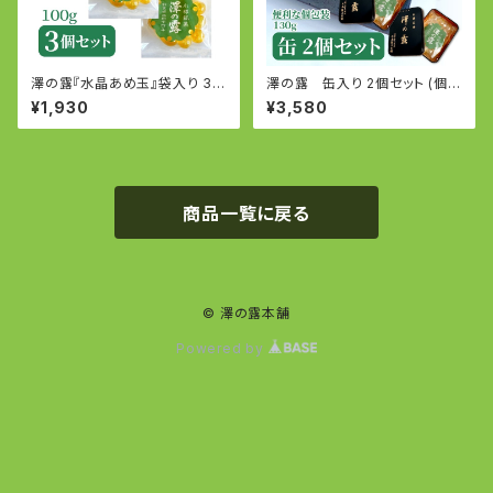
澤の露『水晶あめ玉』袋入り 3個
澤の露 缶入り 2個セット (個包
セット (100g×3個)
装130g×2個)
¥1,930
¥3,580
商品一覧に戻る
© 澤の露本舗
Powered by